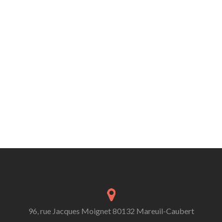
96, rue Jacques Moignet 80132 Mareuil-Caubert