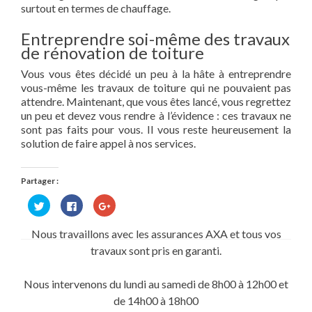
surtout en termes de chauffage.
Entreprendre soi-même des travaux
de rénovation de toiture
Vous vous êtes décidé un peu à la hâte à entreprendre
vous-même les travaux de toiture qui ne pouvaient pas
attendre. Maintenant, que vous êtes lancé, vous regrettez
un peu et devez vous rendre à l’évidence : ces travaux ne
sont pas faits pour vous. Il vous reste heureusement la
solution de faire appel à nos services.
Partager :
Cliquez
Cliquez
Cliquez
pour
pour
pour
partager
partager
partager
sur
sur
sur
Nous travaillons avec les assurances AXA et tous vos
Twitter(ouvre
Facebook(ouvre
Google+
dans
dans
(ouvre
travaux sont pris en garanti.
une
une
dans
nouvelle
nouvelle
une
fenêtre)
fenêtre)
nouvelle
fenêtre)
Nous intervenons du lundi au samedi de 8h00 à 12h00 et
de 14h00 à 18h00