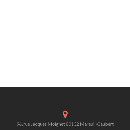
96, rue Jacques Moignet 80132 Mareuil-Caubert