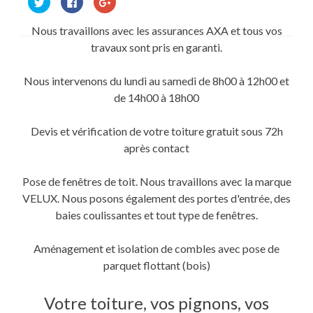
pour
pour
pour
partager
partager
partager
sur
sur
sur
Nous travaillons avec les assurances AXA et tous vos
Twitter(ouvre
Facebook(ouvre
Google+
dans
dans
(ouvre
travaux sont pris en garanti.
une
une
dans
nouvelle
nouvelle
une
fenêtre)
fenêtre)
nouvelle
fenêtre)
Nous intervenons du lundi au samedi de 8h00 à 12h00 et
de 14h00 à 18h00
Devis et vérification de votre toiture gratuit sous 72h
après contact
Pose de fenêtres de toit. Nous travaillons avec la marque
VELUX. Nous posons également des portes d'entrée, des
baies coulissantes et tout type de fenêtres.
Aménagement et isolation de combles avec pose de
parquet flottant (bois)
Votre toiture, vos pignons, vos