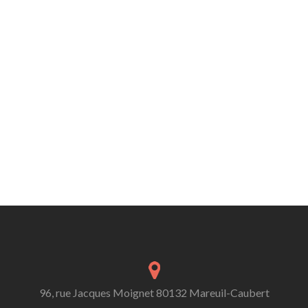
96, rue Jacques Moignet 80132 Mareuil-Caubert