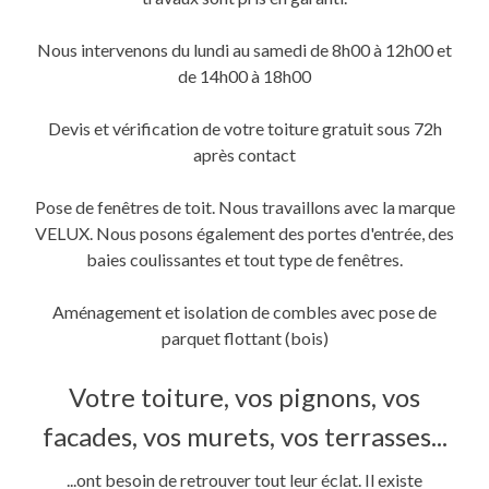
une
une
dans
nouvelle
nouvelle
une
fenêtre)
fenêtre)
nouvelle
fenêtre)
Nous intervenons du lundi au samedi de 8h00 à 12h00 et
de 14h00 à 18h00
Devis et vérification de votre toiture gratuit sous 72h
après contact
Pose de fenêtres de toit. Nous travaillons avec la marque
VELUX. Nous posons également des portes d'entrée, des
baies coulissantes et tout type de fenêtres.
Aménagement et isolation de combles avec pose de
parquet flottant (bois)
Votre toiture, vos pignons, vos
facades, vos murets, vos terrasses...
...ont besoin de retrouver tout leur éclat. Il existe