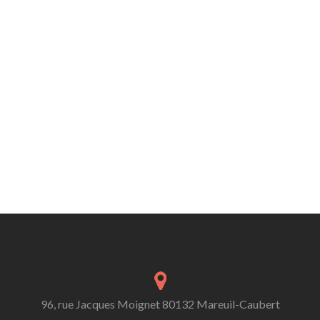
96, rue Jacques Moignet 80132 Mareuil-Caubert