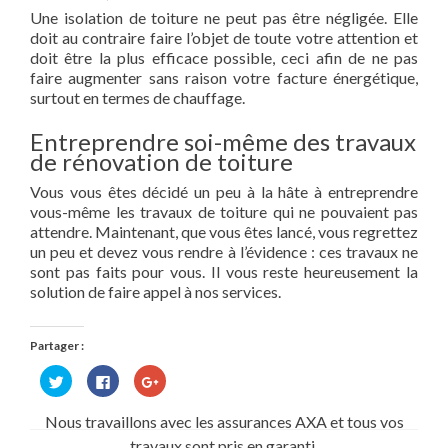
Une isolation de toiture ne peut pas être négligée. Elle
doit au contraire faire l’objet de toute votre attention et
doit être la plus efficace possible, ceci afin de ne pas
faire augmenter sans raison votre facture énergétique,
surtout en termes de chauffage.
Entreprendre soi-même des travaux
de rénovation de toiture
Vous vous êtes décidé un peu à la hâte à entreprendre
vous-même les travaux de toiture qui ne pouvaient pas
attendre. Maintenant, que vous êtes lancé, vous regrettez
un peu et devez vous rendre à l’évidence : ces travaux ne
sont pas faits pour vous. Il vous reste heureusement la
solution de faire appel à nos services.
Partager :
Cliquez
Cliquez
Cliquez
pour
pour
pour
partager
partager
partager
sur
sur
sur
Nous travaillons avec les assurances AXA et tous vos
Twitter(ouvre
Facebook(ouvre
Google+
dans
dans
(ouvre
travaux sont pris en garanti.