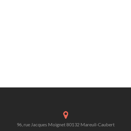
96, rue Jacques Moignet 80132 Mareuil-Caubert