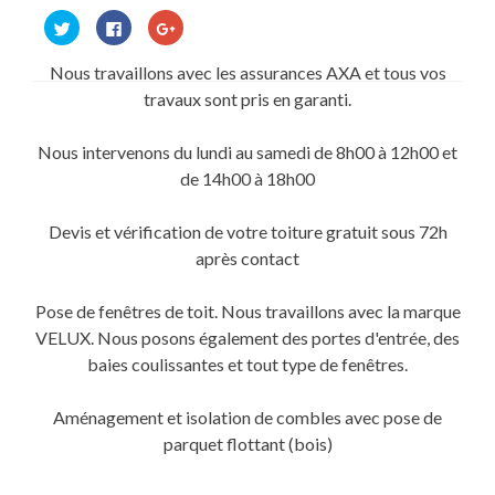
Cliquez
Cliquez
Cliquez
pour
pour
pour
partager
partager
partager
sur
sur
sur
Nous travaillons avec les assurances AXA et tous vos
Twitter(ouvre
Facebook(ouvre
Google+
dans
dans
(ouvre
travaux sont pris en garanti.
une
une
dans
nouvelle
nouvelle
une
fenêtre)
fenêtre)
nouvelle
fenêtre)
Nous intervenons du lundi au samedi de 8h00 à 12h00 et
de 14h00 à 18h00
Devis et vérification de votre toiture gratuit sous 72h
après contact
Pose de fenêtres de toit. Nous travaillons avec la marque
VELUX. Nous posons également des portes d'entrée, des
baies coulissantes et tout type de fenêtres.
Aménagement et isolation de combles avec pose de
parquet flottant (bois)