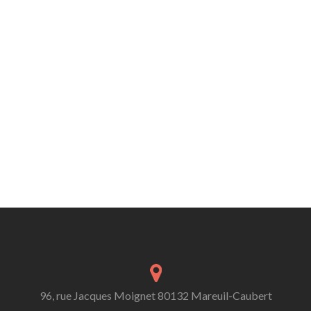
96, rue Jacques Moignet 80132 Mareuil-Caubert