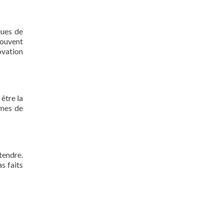
ques de
Souvent
ovation
 être la
rmes de
tendre.
s faits