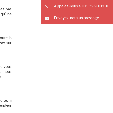
Appelez-nous au 03 22 20 09 80
vez pas
 qu’une
Envoyez-nous un message
oute la
ser sur
ue vous
e, nous
.
ite, ni
lendeur