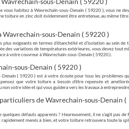
à Wavrechain-sous-Denain ( 59220 )
que vous habitez à Wavrechain-sous-Denain ( 59220 ), vous ne de
 Une toiture en zinc doit évidemment être entretenue, au même titre
 à Wavrechain-sous-Denain ( 59220 )
s plus exigeants en termes d’étanchéité et d’isolation au sein de t
ée des variations de températures extérieures, vous devez tout mi
ce à votre couvreur à Wavrechain-sous-Denain ( 59220 ).
hain-sous-Denain ( 59220 )
-Denain ( 59220 ) est à votre écoute pour tous les problèmes q
 pensez que votre toiture a besoin d’être repensée et amélioré
 non votre idée et qui vous guidera vers les travaux à entreprendre
 particuliers de Wavrechain-sous-Denain (
e quelques défauts apparents ? Heureusement, il ne s’agit pas de fu
 rapidement menés à bien, et votre toiture retrouvera toute la sp