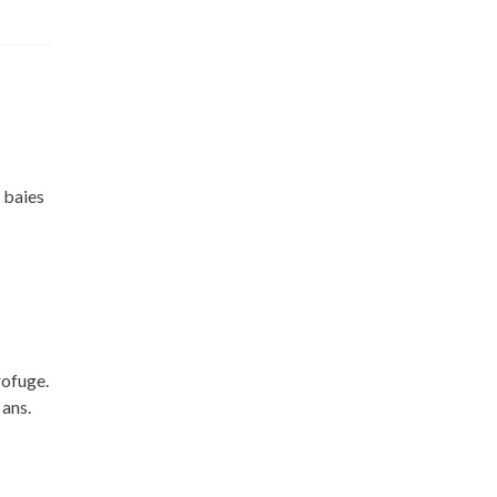
 baies
rofuge.
 ans.