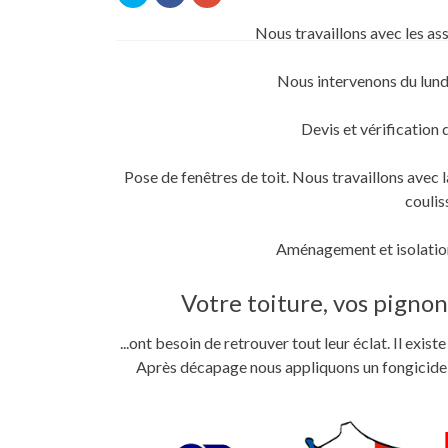
pour
pour
pour
partager
partager
partager
sur
sur
sur
Nous travaillons avec les as
Twitter(ouvre
Facebook(ouvre
Google+
dans
dans
(ouvre
une
une
dans
nouvelle
nouvelle
une
Nous intervenons du lund
fenêtre)
fenêtre)
nouvelle
fenêtre)
Devis et vérification 
Pose de fenêtres de toit. Nous travaillons ave
coulis
Aménagement et isolation
Votre toiture, vos pignons
...ont besoin de retrouver tout leur éclat. Il exi
Après décapage nous appliquons un fongicide im