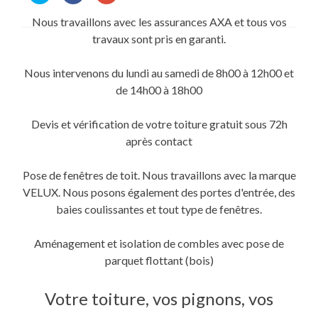
partager
partager
partager
sur
sur
sur
Nous travaillons avec les assurances AXA et tous vos
Twitter(ouvre
Facebook(ouvre
Google+
dans
dans
(ouvre
travaux sont pris en garanti.
une
une
dans
nouvelle
nouvelle
une
fenêtre)
fenêtre)
nouvelle
fenêtre)
Nous intervenons du lundi au samedi de 8h00 à 12h00 et
de 14h00 à 18h00
Devis et vérification de votre toiture gratuit sous 72h
après contact
Pose de fenêtres de toit. Nous travaillons avec la marque
VELUX. Nous posons également des portes d'entrée, des
baies coulissantes et tout type de fenêtres.
Aménagement et isolation de combles avec pose de
parquet flottant (bois)
Votre toiture, vos pignons, vos