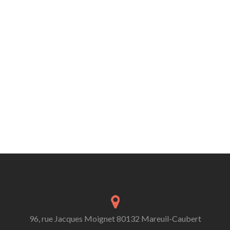
96, rue Jacques Moignet 80132 Mareuil-Caubert