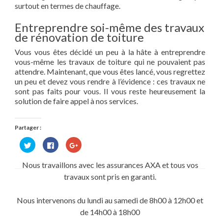
surtout en termes de chauffage.
Entreprendre soi-même des travaux
de rénovation de toiture
Vous vous êtes décidé un peu à la hâte à entreprendre
vous-même les travaux de toiture qui ne pouvaient pas
attendre. Maintenant, que vous êtes lancé, vous regrettez
un peu et devez vous rendre à l’évidence : ces travaux ne
sont pas faits pour vous. Il vous reste heureusement la
solution de faire appel à nos services.
Partager :
Cliquez
Cliquez
Cliquez
pour
pour
pour
partager
partager
partager
sur
sur
sur
Nous travaillons avec les assurances AXA et tous vos
Twitter(ouvre
Facebook(ouvre
Google+
dans
dans
(ouvre
travaux sont pris en garanti.
une
une
dans
nouvelle
nouvelle
une
fenêtre)
fenêtre)
nouvelle
fenêtre)
Nous intervenons du lundi au samedi de 8h00 à 12h00 et
de 14h00 à 18h00