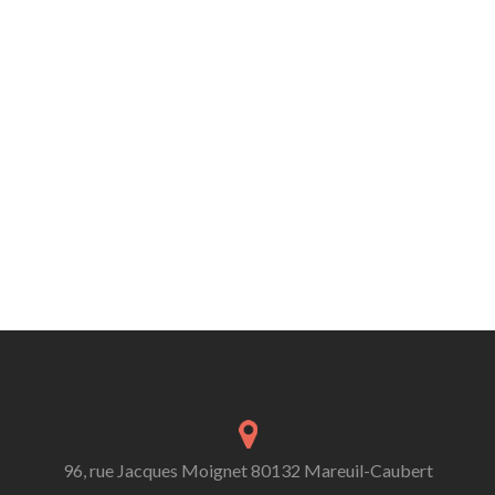
96, rue Jacques Moignet 80132 Mareuil-Caubert