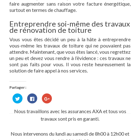
faire augmenter sans raison votre facture énergétique,
surtout en termes de chauffage.
Entreprendre soi-même des travaux
de rénovation de toiture
Vous vous êtes décidé un peu à la hâte à entreprendre
vous-même les travaux de toiture qui ne pouvaient pas
attendre. Maintenant, que vous êtes lancé, vous regrettez
un peu et devez vous rendre à l’évidence : ces travaux ne
sont pas faits pour vous. Il vous reste heureusement la
solution de faire appel à nos services.
Partager :
Cliquez
Cliquez
Cliquez
pour
pour
pour
partager
partager
partager
sur
sur
sur
Nous travaillons avec les assurances AXA et tous vos
Twitter(ouvre
Facebook(ouvre
Google+
dans
dans
(ouvre
travaux sont pris en garanti.
une
une
dans
nouvelle
nouvelle
une
fenêtre)
fenêtre)
nouvelle
fenêtre)
Nous intervenons du lundi au samedi de 8h00 à 12h00 et