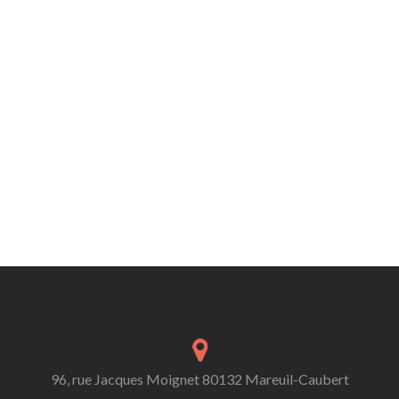
96, rue Jacques Moignet 80132 Mareuil-Caubert