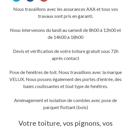
partager
partager
partager
sur
sur
sur
Nous travaillons avec les assurances AXA et tous vos
Twitter(ouvre
Facebook(ouvre
Google+
dans
dans
(ouvre
travaux sont pris en garanti.
une
une
dans
nouvelle
nouvelle
une
fenêtre)
fenêtre)
nouvelle
fenêtre)
Nous intervenons du lundi au samedi de 8h00 à 12h00 et
de 14h00 à 18h00
Devis et vérification de votre toiture gratuit sous 72h
après contact
Pose de fenêtres de toit. Nous travaillons avec la marque
VELUX. Nous posons également des portes d'entrée, des
baies coulissantes et tout type de fenêtres.
Aménagement et isolation de combles avec pose de
parquet flottant (bois)
Votre toiture, vos pignons, vos