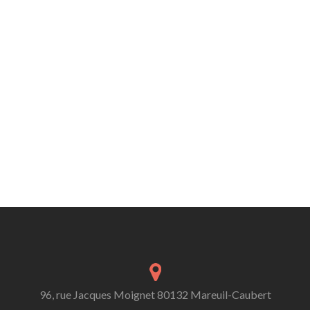
96, rue Jacques Moignet 80132 Mareuil-Caubert