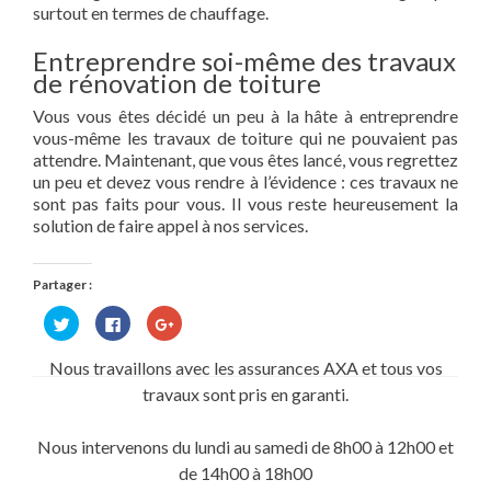
surtout en termes de chauffage.
Entreprendre soi-même des travaux
de rénovation de toiture
Vous vous êtes décidé un peu à la hâte à entreprendre
vous-même les travaux de toiture qui ne pouvaient pas
attendre. Maintenant, que vous êtes lancé, vous regrettez
un peu et devez vous rendre à l’évidence : ces travaux ne
sont pas faits pour vous. Il vous reste heureusement la
solution de faire appel à nos services.
Partager :
Cliquez
Cliquez
Cliquez
pour
pour
pour
partager
partager
partager
sur
sur
sur
Nous travaillons avec les assurances AXA et tous vos
Twitter(ouvre
Facebook(ouvre
Google+
dans
dans
(ouvre
travaux sont pris en garanti.
une
une
dans
nouvelle
nouvelle
une
fenêtre)
fenêtre)
nouvelle
fenêtre)
Nous intervenons du lundi au samedi de 8h00 à 12h00 et
de 14h00 à 18h00