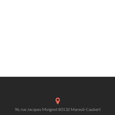
96, rue Jacques Moignet 80132 Mareuil-Caubert