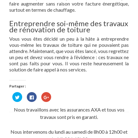
faire augmenter sans raison votre facture énergétique,
surtout en termes de chauffage.
Entreprendre soi-même des travaux
de rénovation de toiture
Vous vous êtes décidé un peu à la hâte à entreprendre
vous-même les travaux de toiture qui ne pouvaient pas
attendre. Maintenant, que vous êtes lancé, vous regrettez
un peu et devez vous rendre à l’évidence : ces travaux ne
sont pas faits pour vous. Il vous reste heureusement la
solution de faire appel à nos services.
Partager :
Cliquez
Cliquez
Cliquez
pour
pour
pour
partager
partager
partager
sur
sur
sur
Nous travaillons avec les assurances AXA et tous vos
Twitter(ouvre
Facebook(ouvre
Google+
dans
dans
(ouvre
travaux sont pris en garanti.
une
une
dans
nouvelle
nouvelle
une
fenêtre)
fenêtre)
nouvelle
fenêtre)
Nous intervenons du lundi au samedi de 8h00 à 12h00 et