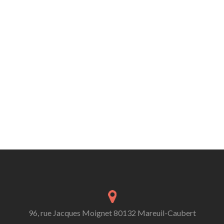
96, rue Jacques Moignet 80132 Mareuil-Caubert