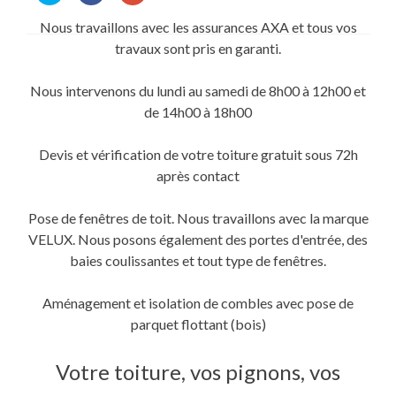
partager
partager
partager
sur
sur
sur
Nous travaillons avec les assurances AXA et tous vos
Twitter(ouvre
Facebook(ouvre
Google+
dans
dans
(ouvre
travaux sont pris en garanti.
une
une
dans
nouvelle
nouvelle
une
fenêtre)
fenêtre)
nouvelle
fenêtre)
Nous intervenons du lundi au samedi de 8h00 à 12h00 et
de 14h00 à 18h00
Devis et vérification de votre toiture gratuit sous 72h
après contact
Pose de fenêtres de toit. Nous travaillons avec la marque
VELUX. Nous posons également des portes d'entrée, des
baies coulissantes et tout type de fenêtres.
Aménagement et isolation de combles avec pose de
parquet flottant (bois)
Votre toiture, vos pignons, vos