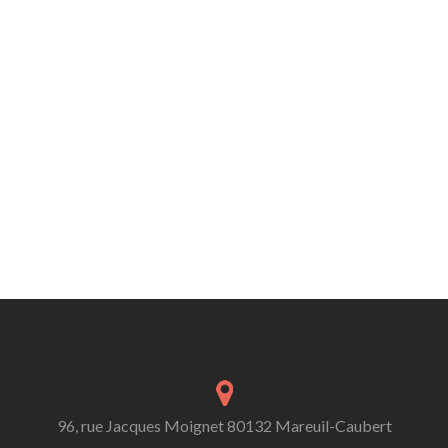
96, rue Jacques Moignet 80132 Mareuil-Caubert