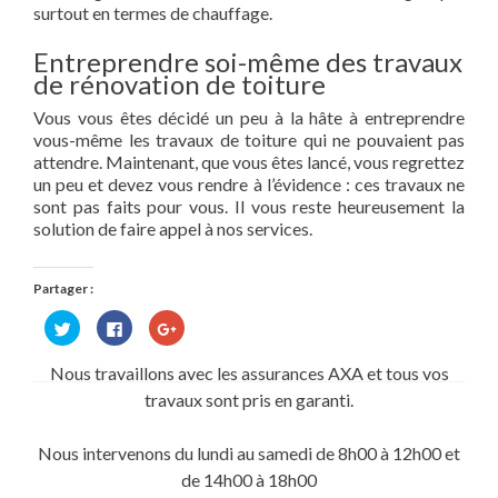
surtout en termes de chauffage.
Entreprendre soi-même des travaux
de rénovation de toiture
Vous vous êtes décidé un peu à la hâte à entreprendre
vous-même les travaux de toiture qui ne pouvaient pas
attendre. Maintenant, que vous êtes lancé, vous regrettez
un peu et devez vous rendre à l’évidence : ces travaux ne
sont pas faits pour vous. Il vous reste heureusement la
solution de faire appel à nos services.
Partager :
Cliquez
Cliquez
Cliquez
pour
pour
pour
partager
partager
partager
sur
sur
sur
Nous travaillons avec les assurances AXA et tous vos
Twitter(ouvre
Facebook(ouvre
Google+
dans
dans
(ouvre
travaux sont pris en garanti.
une
une
dans
nouvelle
nouvelle
une
fenêtre)
fenêtre)
nouvelle
fenêtre)
Nous intervenons du lundi au samedi de 8h00 à 12h00 et
de 14h00 à 18h00