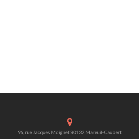
96, rue Jacques Moignet 80132 Mareuil-Caubert