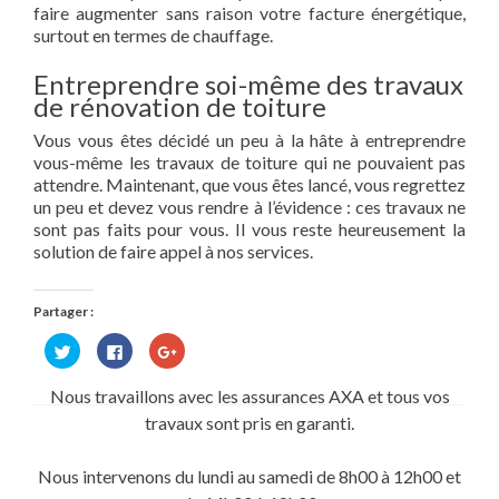
faire augmenter sans raison votre facture énergétique,
surtout en termes de chauffage.
Entreprendre soi-même des travaux
de rénovation de toiture
Vous vous êtes décidé un peu à la hâte à entreprendre
vous-même les travaux de toiture qui ne pouvaient pas
attendre. Maintenant, que vous êtes lancé, vous regrettez
un peu et devez vous rendre à l’évidence : ces travaux ne
sont pas faits pour vous. Il vous reste heureusement la
solution de faire appel à nos services.
Partager :
Cliquez
Cliquez
Cliquez
pour
pour
pour
partager
partager
partager
sur
sur
sur
Nous travaillons avec les assurances AXA et tous vos
Twitter(ouvre
Facebook(ouvre
Google+
dans
dans
(ouvre
travaux sont pris en garanti.
une
une
dans
nouvelle
nouvelle
une
fenêtre)
fenêtre)
nouvelle
fenêtre)
Nous intervenons du lundi au samedi de 8h00 à 12h00 et