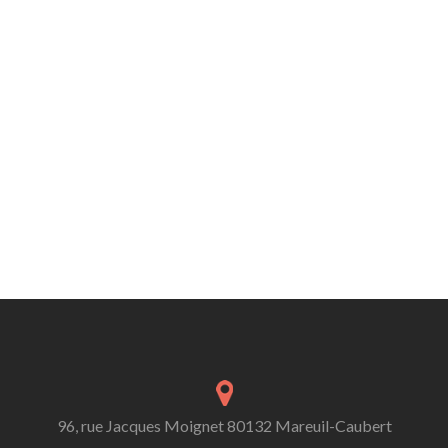
96, rue Jacques Moignet 80132 Mareuil-Caubert