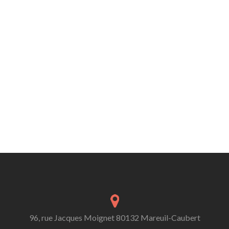
96, rue Jacques Moignet 80132 Mareuil-Caubert