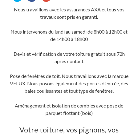
partager
partager
partager
sur
sur
sur
Nous travaillons avec les assurances AXA et tous vos
Twitter(ouvre
Facebook(ouvre
Google+
dans
dans
(ouvre
travaux sont pris en garanti.
une
une
dans
nouvelle
nouvelle
une
fenêtre)
fenêtre)
nouvelle
fenêtre)
Nous intervenons du lundi au samedi de 8h00 à 12h00 et
de 14h00 à 18h00
Devis et vérification de votre toiture gratuit sous 72h
après contact
Pose de fenêtres de toit. Nous travaillons avec la marque
VELUX. Nous posons également des portes d'entrée, des
baies coulissantes et tout type de fenêtres.
Aménagement et isolation de combles avec pose de
parquet flottant (bois)
Votre toiture, vos pignons, vos