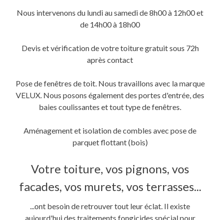
fenêtre)
fenêtre)
nouvelle
fenêtre)
Nous intervenons du lundi au samedi de 8h00 à 12h00 et
de 14h00 à 18h00
Devis et vérification de votre toiture gratuit sous 72h
après contact
Pose de fenêtres de toit. Nous travaillons avec la marque
VELUX. Nous posons également des portes d'entrée, des
baies coulissantes et tout type de fenêtres.
Aménagement et isolation de combles avec pose de
parquet flottant (bois)
Votre toiture, vos pignons, vos
facades, vos murets, vos terrasses...
...ont besoin de retrouver tout leur éclat. Il existe
aujourd'hui des traitements fongicides spécial pour