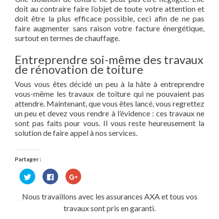
doit au contraire faire l’objet de toute votre attention et
doit être la plus efficace possible, ceci afin de ne pas
faire augmenter sans raison votre facture énergétique,
surtout en termes de chauffage.
Entreprendre soi-même des travaux
de rénovation de toiture
Vous vous êtes décidé un peu à la hâte à entreprendre
vous-même les travaux de toiture qui ne pouvaient pas
attendre. Maintenant, que vous êtes lancé, vous regrettez
un peu et devez vous rendre à l’évidence : ces travaux ne
sont pas faits pour vous. Il vous reste heureusement la
solution de faire appel à nos services.
Partager :
Cliquez
Cliquez
Cliquez
pour
pour
pour
partager
partager
partager
sur
sur
sur
Nous travaillons avec les assurances AXA et tous vos
Twitter(ouvre
Facebook(ouvre
Google+
dans
dans
(ouvre
travaux sont pris en garanti.
une
une
dans
nouvelle
nouvelle
une