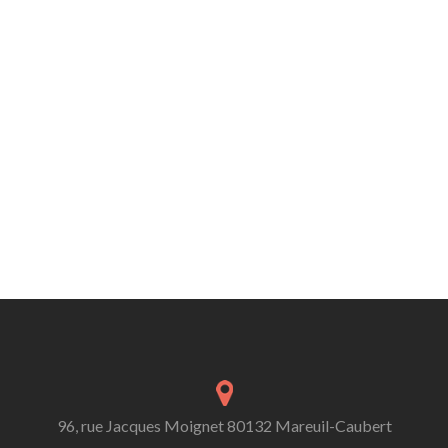
96, rue Jacques Moignet 80132 Mareuil-Caubert