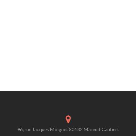
96, rue Jacques Moignet 80132 Mareuil-Caubert