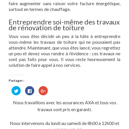
faire augmenter sans raison votre facture énergétique,
surtout en termes de chauffage.
Entreprendre soi-même des travaux
de rénovation de toiture
Vous vous êtes décidé un peu à la hâte à entreprendre
vous-même les travaux de toiture qui ne pouvaient pas
attendre. Maintenant, que vous êtes lancé, vous regrettez
un peu et devez vous rendre à l’évidence : ces travaux ne
sont pas faits pour vous. Il vous reste heureusement la
solution de faire appel à nos services.
Partager :
Cliquez
Cliquez
Cliquez
pour
pour
pour
partager
partager
partager
sur
sur
sur
Nous travaillons avec les assurances AXA et tous vos
Twitter(ouvre
Facebook(ouvre
Google+
dans
dans
(ouvre
travaux sont pris en garanti.
une
une
dans
nouvelle
nouvelle
une
fenêtre)
fenêtre)
nouvelle
fenêtre)
Nous intervenons du lundi au samedi de 8h00 à 12h00 et