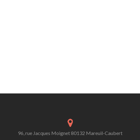
96, rue Jacques Moignet 80132 Mareuil-Caubert