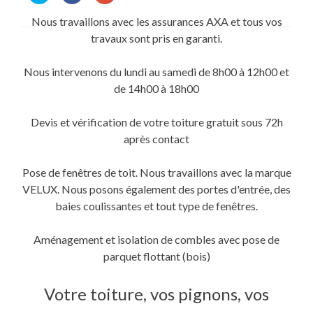
partager
partager
partager
sur
sur
sur
Nous travaillons avec les assurances AXA et tous vos
Twitter(ouvre
Facebook(ouvre
Google+
dans
dans
(ouvre
travaux sont pris en garanti.
une
une
dans
nouvelle
nouvelle
une
fenêtre)
fenêtre)
nouvelle
fenêtre)
Nous intervenons du lundi au samedi de 8h00 à 12h00 et
de 14h00 à 18h00
Devis et vérification de votre toiture gratuit sous 72h
après contact
Pose de fenêtres de toit. Nous travaillons avec la marque
VELUX. Nous posons également des portes d'entrée, des
baies coulissantes et tout type de fenêtres.
Aménagement et isolation de combles avec pose de
parquet flottant (bois)
Votre toiture, vos pignons, vos