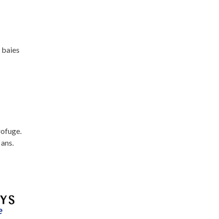
 baies
rofuge.
 ans.