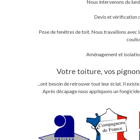
Nous intervenons du lund
fenêtre)
fenêtre)
nouvelle
fenêtre)
Devis et vérification 
Pose de fenêtres de toit. Nous travaillons ave
coulis
Aménagement et isolation
Votre toiture, vos pignons
...ont besoin de retrouver tout leur éclat. Il exi
Après décapage nous appliquons un fongicide im