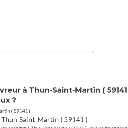
reur à Thun-Saint-Martin ( 59141 
aux ?
rtin ( 59141 )
à Thun-Saint-Martin ( 59141 )
e vous habitez à Thun-Saint-Martin ( 59141 ), vous ne devez pas n