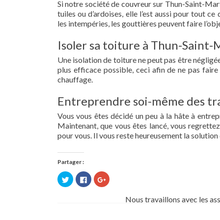
Si notre société de couvreur sur Thun-Saint-Mart
tuiles ou d’ardoises, elle l’est aussi pour tout 
les intempéries, les gouttières peuvent faire l’obj
Isoler sa toiture à Thun-Saint-
Une isolation de toiture ne peut pas être négligée.
plus efficace possible, ceci afin de ne pas fai
chauffage.
Entreprendre soi-même des tra
Vous vous êtes décidé un peu à la hâte à entre
Maintenant, que vous êtes lancé, vous regrettez 
pour vous. Il vous reste heureusement la solution 
Partager :
Cliquez
Cliquez
Cliquez
pour
pour
pour
partager
partager
partager
sur
sur
sur
Nous travaillons avec les as
Twitter(ouvre
Facebook(ouvre
Google+
dans
dans
(ouvre
une
une
dans
nouvelle
nouvelle
une