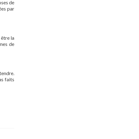
oses de
ées par
 être la
rmes de
tendre.
s faits