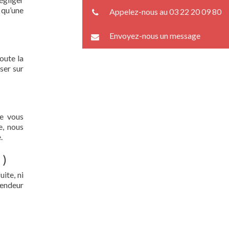
 qu’une
Appelez-nous au 03 22 20 09 80
Envoyez-nous un message
oute la
ser sur
ue vous
e, nous
.
 )
ite, ni
lendeur