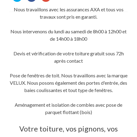
partager
partager
partager
sur
sur
sur
Nous travaillons avec les assurances AXA et tous vos
Twitter(ouvre
Facebook(ouvre
Google+
dans
dans
(ouvre
travaux sont pris en garanti.
une
une
dans
nouvelle
nouvelle
une
fenêtre)
fenêtre)
nouvelle
fenêtre)
Nous intervenons du lundi au samedi de 8h00 à 12h00 et
de 14h00 à 18h00
Devis et vérification de votre toiture gratuit sous 72h
après contact
Pose de fenêtres de toit. Nous travaillons avec la marque
VELUX. Nous posons également des portes d'entrée, des
baies coulissantes et tout type de fenêtres.
Aménagement et isolation de combles avec pose de
parquet flottant (bois)
Votre toiture, vos pignons, vos