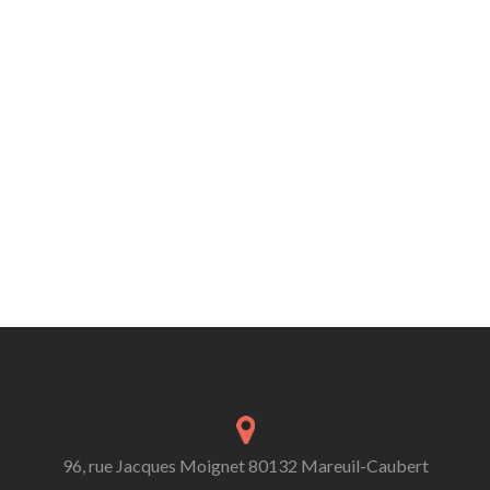
96, rue Jacques Moignet 80132 Mareuil-Caubert