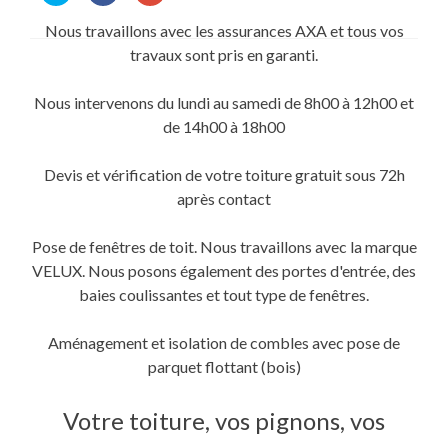
partager
partager
partager
sur
sur
sur
Nous travaillons avec les assurances AXA et tous vos
Twitter(ouvre
Facebook(ouvre
Google+
dans
dans
(ouvre
travaux sont pris en garanti.
une
une
dans
nouvelle
nouvelle
une
fenêtre)
fenêtre)
nouvelle
fenêtre)
Nous intervenons du lundi au samedi de 8h00 à 12h00 et
de 14h00 à 18h00
Devis et vérification de votre toiture gratuit sous 72h
après contact
Pose de fenêtres de toit. Nous travaillons avec la marque
VELUX. Nous posons également des portes d'entrée, des
baies coulissantes et tout type de fenêtres.
Aménagement et isolation de combles avec pose de
parquet flottant (bois)
Votre toiture, vos pignons, vos