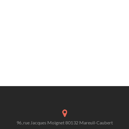
96, rue Jacques Moignet 80132 Mareuil-Caubert