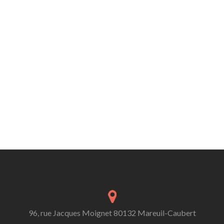
96, rue Jacques Moignet 80132 Mareuil-Caubert