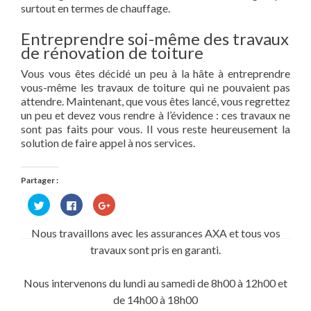
surtout en termes de chauffage.
Entreprendre soi-même des travaux
de rénovation de toiture
Vous vous êtes décidé un peu à la hâte à entreprendre
vous-même les travaux de toiture qui ne pouvaient pas
attendre. Maintenant, que vous êtes lancé, vous regrettez
un peu et devez vous rendre à l’évidence : ces travaux ne
sont pas faits pour vous. Il vous reste heureusement la
solution de faire appel à nos services.
Partager :
Cliquez
Cliquez
Cliquez
pour
pour
pour
partager
partager
partager
sur
sur
sur
Nous travaillons avec les assurances AXA et tous vos
Twitter(ouvre
Facebook(ouvre
Google+
dans
dans
(ouvre
travaux sont pris en garanti.
une
une
dans
nouvelle
nouvelle
une
fenêtre)
fenêtre)
nouvelle
fenêtre)
Nous intervenons du lundi au samedi de 8h00 à 12h00 et
de 14h00 à 18h00