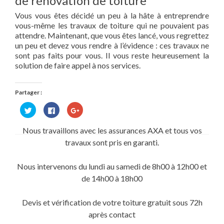
de rénovation de toiture
Vous vous êtes décidé un peu à la hâte à entreprendre
vous-même les travaux de toiture qui ne pouvaient pas
attendre. Maintenant, que vous êtes lancé, vous regrettez
un peu et devez vous rendre à l’évidence : ces travaux ne
sont pas faits pour vous. Il vous reste heureusement la
solution de faire appel à nos services.
Partager :
Cliquez
Cliquez
Cliquez
pour
pour
pour
partager
partager
partager
sur
sur
sur
Nous travaillons avec les assurances AXA et tous vos
Twitter(ouvre
Facebook(ouvre
Google+
dans
dans
(ouvre
travaux sont pris en garanti.
une
une
dans
nouvelle
nouvelle
une
fenêtre)
fenêtre)
nouvelle
fenêtre)
Nous intervenons du lundi au samedi de 8h00 à 12h00 et
de 14h00 à 18h00
Devis et vérification de votre toiture gratuit sous 72h
après contact