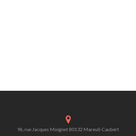
96, rue Jacques Moignet 80132 Mareuil-Caubert