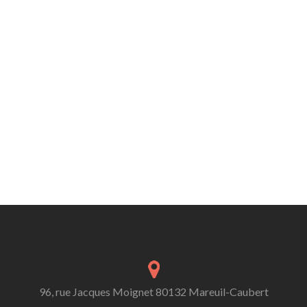
96, rue Jacques Moignet 80132 Mareuil-Caubert