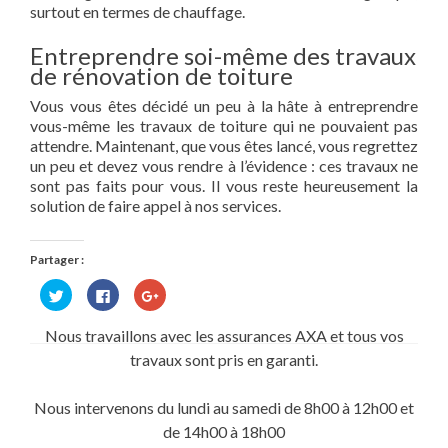
surtout en termes de chauffage.
Entreprendre soi-même des travaux
de rénovation de toiture
Vous vous êtes décidé un peu à la hâte à entreprendre
vous-même les travaux de toiture qui ne pouvaient pas
attendre. Maintenant, que vous êtes lancé, vous regrettez
un peu et devez vous rendre à l’évidence : ces travaux ne
sont pas faits pour vous. Il vous reste heureusement la
solution de faire appel à nos services.
Partager :
Cliquez
Cliquez
Cliquez
pour
pour
pour
partager
partager
partager
sur
sur
sur
Nous travaillons avec les assurances AXA et tous vos
Twitter(ouvre
Facebook(ouvre
Google+
dans
dans
(ouvre
travaux sont pris en garanti.
une
une
dans
nouvelle
nouvelle
une
fenêtre)
fenêtre)
nouvelle
fenêtre)
Nous intervenons du lundi au samedi de 8h00 à 12h00 et
de 14h00 à 18h00