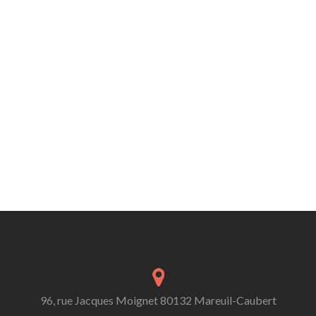
96, rue Jacques Moignet 80132 Mareuil-Caubert