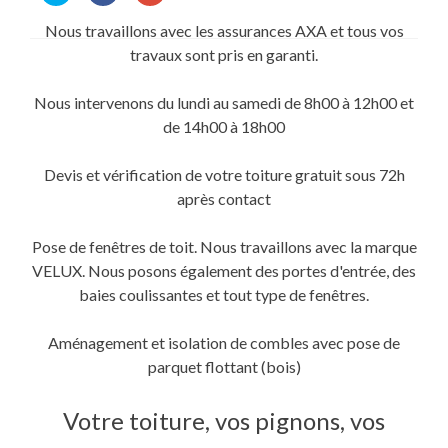
partager
partager
partager
sur
sur
sur
Nous travaillons avec les assurances AXA et tous vos
Twitter(ouvre
Facebook(ouvre
Google+
dans
dans
(ouvre
travaux sont pris en garanti.
une
une
dans
nouvelle
nouvelle
une
fenêtre)
fenêtre)
nouvelle
fenêtre)
Nous intervenons du lundi au samedi de 8h00 à 12h00 et
de 14h00 à 18h00
Devis et vérification de votre toiture gratuit sous 72h
après contact
Pose de fenêtres de toit. Nous travaillons avec la marque
VELUX. Nous posons également des portes d'entrée, des
baies coulissantes et tout type de fenêtres.
Aménagement et isolation de combles avec pose de
parquet flottant (bois)
Votre toiture, vos pignons, vos