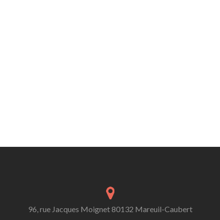
96, rue Jacques Moignet 80132 Mareuil-Caubert