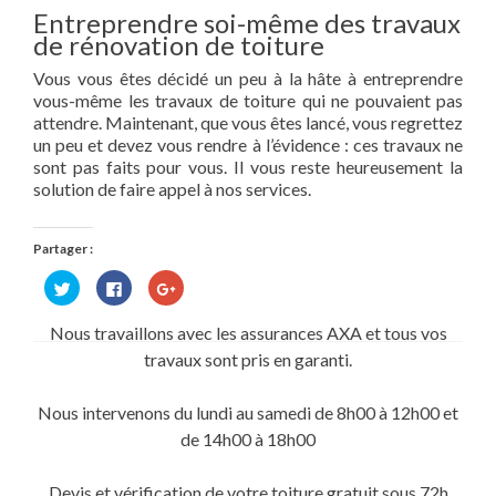
Entreprendre soi-même des travaux
de rénovation de toiture
Vous vous êtes décidé un peu à la hâte à entreprendre
vous-même les travaux de toiture qui ne pouvaient pas
attendre. Maintenant, que vous êtes lancé, vous regrettez
un peu et devez vous rendre à l’évidence : ces travaux ne
sont pas faits pour vous. Il vous reste heureusement la
solution de faire appel à nos services.
Partager :
Cliquez
Cliquez
Cliquez
pour
pour
pour
partager
partager
partager
sur
sur
sur
Nous travaillons avec les assurances AXA et tous vos
Twitter(ouvre
Facebook(ouvre
Google+
dans
dans
(ouvre
travaux sont pris en garanti.
une
une
dans
nouvelle
nouvelle
une
fenêtre)
fenêtre)
nouvelle
fenêtre)
Nous intervenons du lundi au samedi de 8h00 à 12h00 et
de 14h00 à 18h00
Devis et vérification de votre toiture gratuit sous 72h