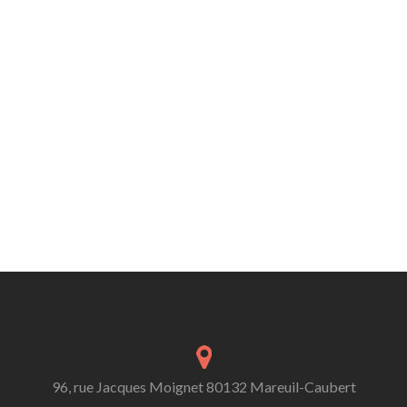
96, rue Jacques Moignet 80132 Mareuil-Caubert