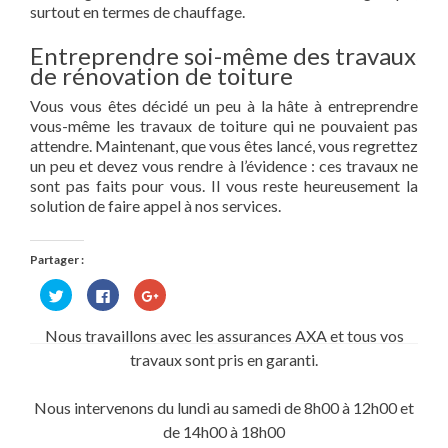
surtout en termes de chauffage.
Entreprendre soi-même des travaux
de rénovation de toiture
Vous vous êtes décidé un peu à la hâte à entreprendre
vous-même les travaux de toiture qui ne pouvaient pas
attendre. Maintenant, que vous êtes lancé, vous regrettez
un peu et devez vous rendre à l’évidence : ces travaux ne
sont pas faits pour vous. Il vous reste heureusement la
solution de faire appel à nos services.
Partager :
Cliquez
Cliquez
Cliquez
pour
pour
pour
partager
partager
partager
sur
sur
sur
Nous travaillons avec les assurances AXA et tous vos
Twitter(ouvre
Facebook(ouvre
Google+
dans
dans
(ouvre
travaux sont pris en garanti.
une
une
dans
nouvelle
nouvelle
une
fenêtre)
fenêtre)
nouvelle
fenêtre)
Nous intervenons du lundi au samedi de 8h00 à 12h00 et
de 14h00 à 18h00