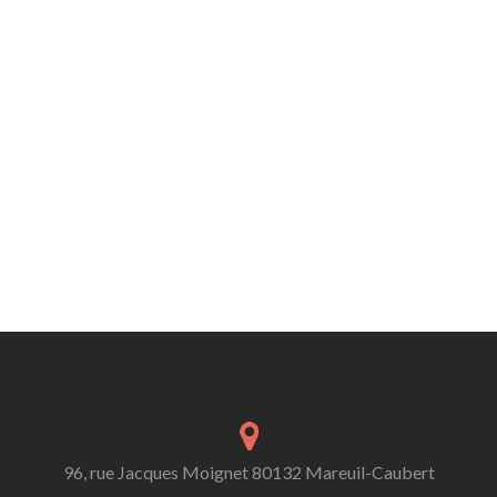
96, rue Jacques Moignet 80132 Mareuil-Caubert