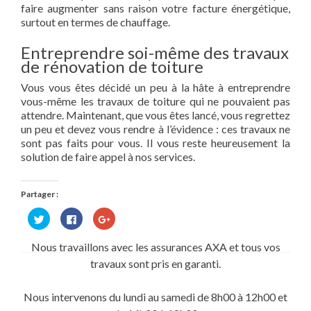
faire augmenter sans raison votre facture énergétique,
surtout en termes de chauffage.
Entreprendre soi-même des travaux
de rénovation de toiture
Vous vous êtes décidé un peu à la hâte à entreprendre
vous-même les travaux de toiture qui ne pouvaient pas
attendre. Maintenant, que vous êtes lancé, vous regrettez
un peu et devez vous rendre à l’évidence : ces travaux ne
sont pas faits pour vous. Il vous reste heureusement la
solution de faire appel à nos services.
Partager :
Cliquez
Cliquez
Cliquez
pour
pour
pour
partager
partager
partager
sur
sur
sur
Nous travaillons avec les assurances AXA et tous vos
Twitter(ouvre
Facebook(ouvre
Google+
dans
dans
(ouvre
travaux sont pris en garanti.
une
une
dans
nouvelle
nouvelle
une
fenêtre)
fenêtre)
nouvelle
fenêtre)
Nous intervenons du lundi au samedi de 8h00 à 12h00 et