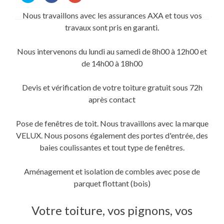
partager
partager
partager
sur
sur
sur
Nous travaillons avec les assurances AXA et tous vos
Twitter(ouvre
Facebook(ouvre
Google+
dans
dans
(ouvre
travaux sont pris en garanti.
une
une
dans
nouvelle
nouvelle
une
fenêtre)
fenêtre)
nouvelle
fenêtre)
Nous intervenons du lundi au samedi de 8h00 à 12h00 et
de 14h00 à 18h00
Devis et vérification de votre toiture gratuit sous 72h
après contact
Pose de fenêtres de toit. Nous travaillons avec la marque
VELUX. Nous posons également des portes d'entrée, des
baies coulissantes et tout type de fenêtres.
Aménagement et isolation de combles avec pose de
parquet flottant (bois)
Votre toiture, vos pignons, vos