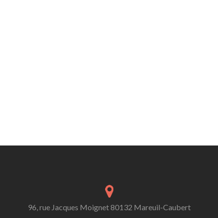
96, rue Jacques Moignet 80132 Mareuil-Caubert