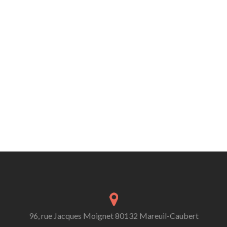
96, rue Jacques Moignet 80132 Mareuil-Caubert