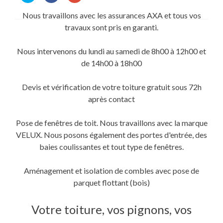
partager
partager
partager
sur
sur
sur
Nous travaillons avec les assurances AXA et tous vos
Twitter(ouvre
Facebook(ouvre
Google+
dans
dans
(ouvre
travaux sont pris en garanti.
une
une
dans
nouvelle
nouvelle
une
fenêtre)
fenêtre)
nouvelle
fenêtre)
Nous intervenons du lundi au samedi de 8h00 à 12h00 et
de 14h00 à 18h00
Devis et vérification de votre toiture gratuit sous 72h
après contact
Pose de fenêtres de toit. Nous travaillons avec la marque
VELUX. Nous posons également des portes d'entrée, des
baies coulissantes et tout type de fenêtres.
Aménagement et isolation de combles avec pose de
parquet flottant (bois)
Votre toiture, vos pignons, vos