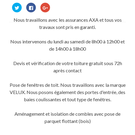
Cliquez
Cliquez
Cliquez
pour
pour
pour
partager
partager
partager
sur
sur
sur
Nous travaillons avec les assurances AXA et tous vos
Twitter(ouvre
Facebook(ouvre
Google+
dans
dans
(ouvre
travaux sont pris en garanti.
une
une
dans
nouvelle
nouvelle
une
fenêtre)
fenêtre)
nouvelle
fenêtre)
Nous intervenons du lundi au samedi de 8h00 à 12h00 et
de 14h00 à 18h00
Devis et vérification de votre toiture gratuit sous 72h
après contact
Pose de fenêtres de toit. Nous travaillons avec la marque
VELUX. Nous posons également des portes d'entrée, des
baies coulissantes et tout type de fenêtres.
Aménagement et isolation de combles avec pose de
parquet flottant (bois)