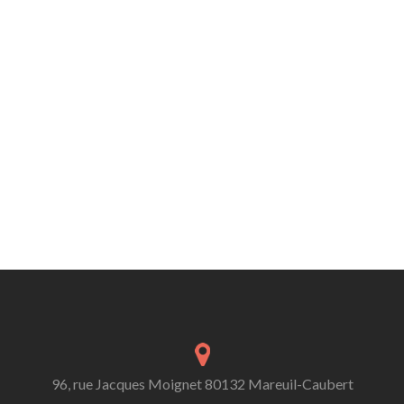
96, rue Jacques Moignet 80132 Mareuil-Caubert