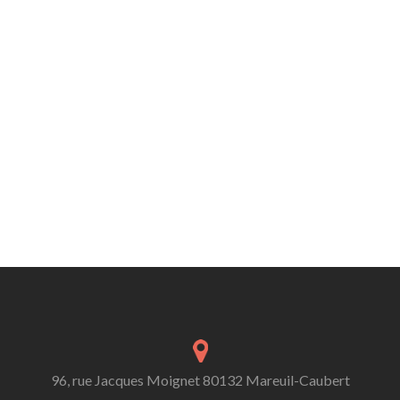
96, rue Jacques Moignet 80132 Mareuil-Caubert