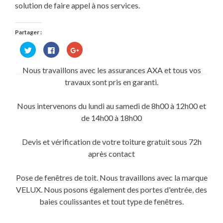
solution de faire appel à nos services.
Partager :
Cliquez
Cliquez
Cliquez
pour
pour
pour
partager
partager
partager
sur
sur
sur
Nous travaillons avec les assurances AXA et tous vos
Twitter(ouvre
Facebook(ouvre
Google+
dans
dans
(ouvre
travaux sont pris en garanti.
une
une
dans
nouvelle
nouvelle
une
fenêtre)
fenêtre)
nouvelle
fenêtre)
Nous intervenons du lundi au samedi de 8h00 à 12h00 et
de 14h00 à 18h00
Devis et vérification de votre toiture gratuit sous 72h
après contact
Pose de fenêtres de toit. Nous travaillons avec la marque
VELUX. Nous posons également des portes d'entrée, des
baies coulissantes et tout type de fenêtres.