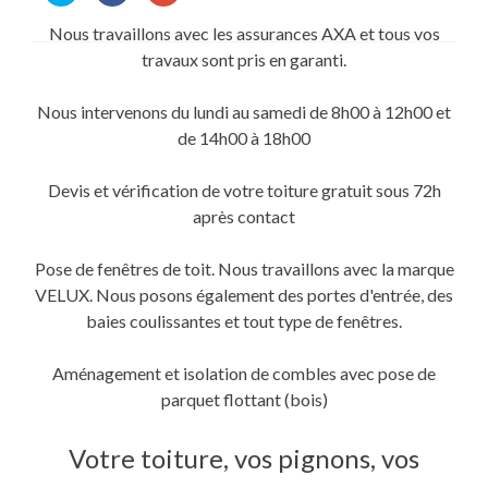
partager
partager
partager
sur
sur
sur
Nous travaillons avec les assurances AXA et tous vos
Twitter(ouvre
Facebook(ouvre
Google+
dans
dans
(ouvre
travaux sont pris en garanti.
une
une
dans
nouvelle
nouvelle
une
fenêtre)
fenêtre)
nouvelle
fenêtre)
Nous intervenons du lundi au samedi de 8h00 à 12h00 et
de 14h00 à 18h00
Devis et vérification de votre toiture gratuit sous 72h
après contact
Pose de fenêtres de toit. Nous travaillons avec la marque
VELUX. Nous posons également des portes d'entrée, des
baies coulissantes et tout type de fenêtres.
Aménagement et isolation de combles avec pose de
parquet flottant (bois)
Votre toiture, vos pignons, vos