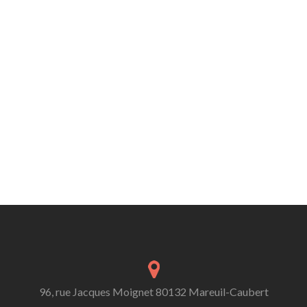
96, rue Jacques Moignet 80132 Mareuil-Caubert