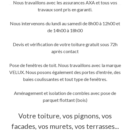
sur
sur
sur
Nous travaillons avec les assurances AXA et tous vos
Twitter(ouvre
Facebook(ouvre
Google+
dans
dans
(ouvre
travaux sont pris en garanti.
une
une
dans
nouvelle
nouvelle
une
fenêtre)
fenêtre)
nouvelle
fenêtre)
Nous intervenons du lundi au samedi de 8h00 à 12h00 et
de 14h00 à 18h00
Devis et vérification de votre toiture gratuit sous 72h
après contact
Pose de fenêtres de toit. Nous travaillons avec la marque
VELUX. Nous posons également des portes d'entrée, des
baies coulissantes et tout type de fenêtres.
Aménagement et isolation de combles avec pose de
parquet flottant (bois)
Votre toiture, vos pignons, vos
facades, vos murets, vos terrasses...