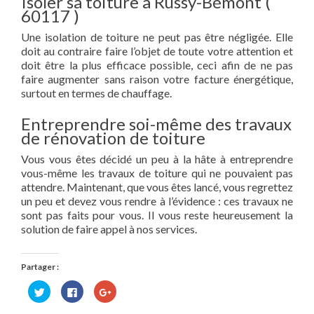
Isoler sa toiture à Russy-Bémont (
60117 )
Une isolation de toiture ne peut pas être négligée. Elle
doit au contraire faire l’objet de toute votre attention et
doit être la plus efficace possible, ceci afin de ne pas
faire augmenter sans raison votre facture énergétique,
surtout en termes de chauffage.
Entreprendre soi-même des travaux
de rénovation de toiture
Vous vous êtes décidé un peu à la hâte à entreprendre
vous-même les travaux de toiture qui ne pouvaient pas
attendre. Maintenant, que vous êtes lancé, vous regrettez
un peu et devez vous rendre à l’évidence : ces travaux ne
sont pas faits pour vous. Il vous reste heureusement la
solution de faire appel à nos services.
Partager :
Cliquez
Cliquez
Cliquez
pour
pour
pour
partager
partager
partager