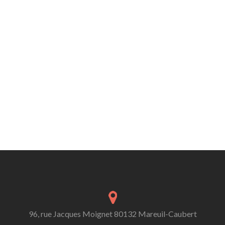
96, rue Jacques Moignet 80132 Mareuil-Caubert