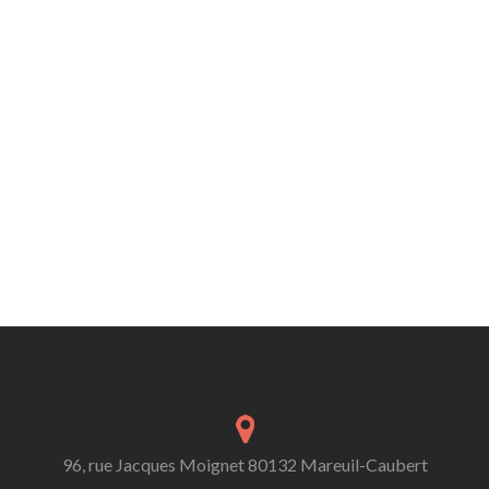
96, rue Jacques Moignet 80132 Mareuil-Caubert