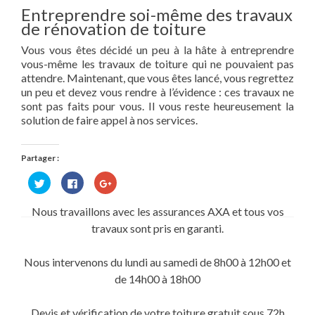
Entreprendre soi-même des travaux
de rénovation de toiture
Vous vous êtes décidé un peu à la hâte à entreprendre
vous-même les travaux de toiture qui ne pouvaient pas
attendre. Maintenant, que vous êtes lancé, vous regrettez
un peu et devez vous rendre à l’évidence : ces travaux ne
sont pas faits pour vous. Il vous reste heureusement la
solution de faire appel à nos services.
Partager :
Cliquez
Cliquez
Cliquez
pour
pour
pour
partager
partager
partager
sur
sur
sur
Nous travaillons avec les assurances AXA et tous vos
Twitter(ouvre
Facebook(ouvre
Google+
dans
dans
(ouvre
travaux sont pris en garanti.
une
une
dans
nouvelle
nouvelle
une
fenêtre)
fenêtre)
nouvelle
fenêtre)
Nous intervenons du lundi au samedi de 8h00 à 12h00 et
de 14h00 à 18h00
Devis et vérification de votre toiture gratuit sous 72h