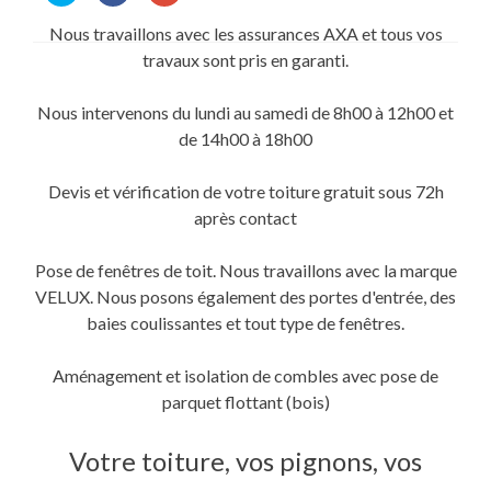
partager
partager
partager
sur
sur
sur
Nous travaillons avec les assurances AXA et tous vos
Twitter(ouvre
Facebook(ouvre
Google+
dans
dans
(ouvre
travaux sont pris en garanti.
une
une
dans
nouvelle
nouvelle
une
fenêtre)
fenêtre)
nouvelle
fenêtre)
Nous intervenons du lundi au samedi de 8h00 à 12h00 et
de 14h00 à 18h00
Devis et vérification de votre toiture gratuit sous 72h
après contact
Pose de fenêtres de toit. Nous travaillons avec la marque
VELUX. Nous posons également des portes d'entrée, des
baies coulissantes et tout type de fenêtres.
Aménagement et isolation de combles avec pose de
parquet flottant (bois)
Votre toiture, vos pignons, vos