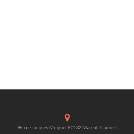
96, rue Jacques Moignet 80132 Mareuil-Caubert