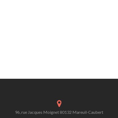
96, rue Jacques Moignet 80132 Mareuil-Caubert