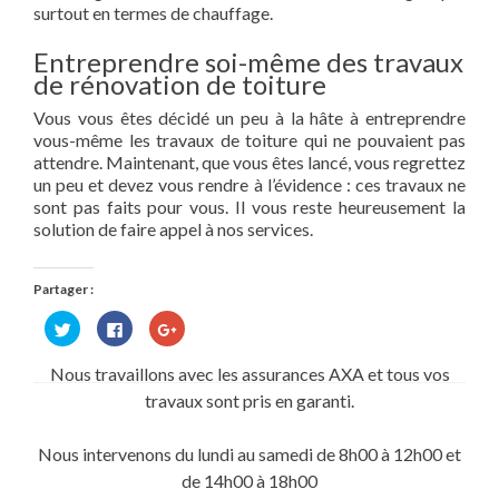
surtout en termes de chauffage.
Entreprendre soi-même des travaux
de rénovation de toiture
Vous vous êtes décidé un peu à la hâte à entreprendre
vous-même les travaux de toiture qui ne pouvaient pas
attendre. Maintenant, que vous êtes lancé, vous regrettez
un peu et devez vous rendre à l’évidence : ces travaux ne
sont pas faits pour vous. Il vous reste heureusement la
solution de faire appel à nos services.
Partager :
Cliquez
Cliquez
Cliquez
pour
pour
pour
partager
partager
partager
sur
sur
sur
Nous travaillons avec les assurances AXA et tous vos
Twitter(ouvre
Facebook(ouvre
Google+
dans
dans
(ouvre
travaux sont pris en garanti.
une
une
dans
nouvelle
nouvelle
une
fenêtre)
fenêtre)
nouvelle
fenêtre)
Nous intervenons du lundi au samedi de 8h00 à 12h00 et
de 14h00 à 18h00