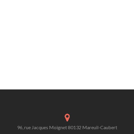
96, rue Jacques Moignet 80132 Mareuil-Caubert