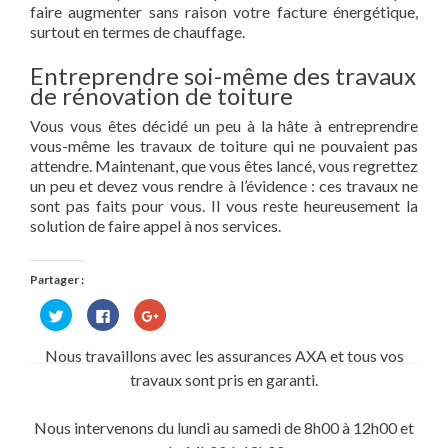
faire augmenter sans raison votre facture énergétique,
surtout en termes de chauffage.
Entreprendre soi-même des travaux
de rénovation de toiture
Vous vous êtes décidé un peu à la hâte à entreprendre
vous-même les travaux de toiture qui ne pouvaient pas
attendre. Maintenant, que vous êtes lancé, vous regrettez
un peu et devez vous rendre à l’évidence : ces travaux ne
sont pas faits pour vous. Il vous reste heureusement la
solution de faire appel à nos services.
Partager :
Cliquez
Cliquez
Cliquez
pour
pour
pour
partager
partager
partager
sur
sur
sur
Nous travaillons avec les assurances AXA et tous vos
Twitter(ouvre
Facebook(ouvre
Google+
dans
dans
(ouvre
travaux sont pris en garanti.
une
une
dans
nouvelle
nouvelle
une
fenêtre)
fenêtre)
nouvelle
fenêtre)
Nous intervenons du lundi au samedi de 8h00 à 12h00 et