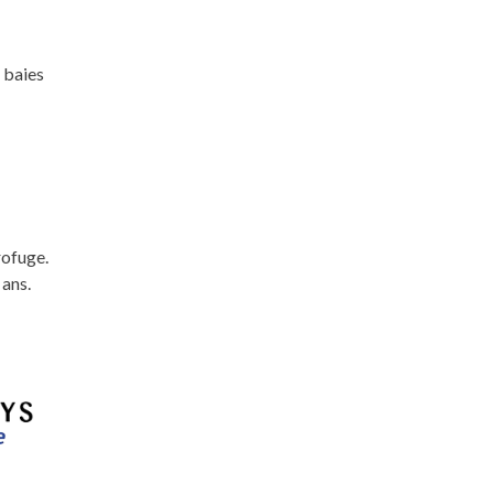
 baies
rofuge.
 ans.