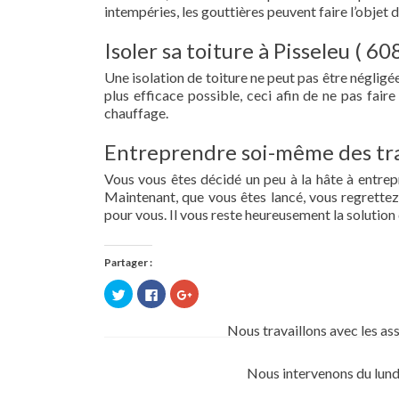
intempéries, les gouttières peuvent faire l’objet 
Isoler sa toiture à Pisseleu ( 60
Une isolation de toiture ne peut pas être négligée.
plus efficace possible, ceci afin de ne pas fai
chauffage.
Entreprendre soi-même des tra
Vous vous êtes décidé un peu à la hâte à entre
Maintenant, que vous êtes lancé, vous regrettez 
pour vous. Il vous reste heureusement la solution 
Partager :
Cliquez
Cliquez
Cliquez
pour
pour
pour
partager
partager
partager
sur
sur
sur
Nous travaillons avec les as
Twitter(ouvre
Facebook(ouvre
Google+
dans
dans
(ouvre
une
une
dans
nouvelle
nouvelle
une
Nous intervenons du lund
fenêtre)
fenêtre)
nouvelle
fenêtre)