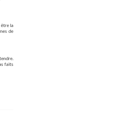
 être la
rmes de
tendre.
s faits