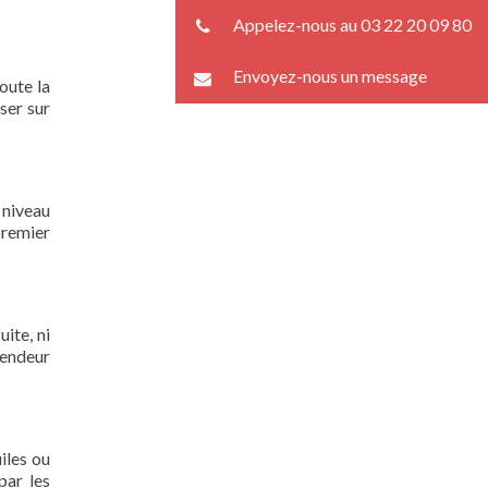
Appelez-nous au 03 22 20 09 80
Envoyez-nous un message
oute la
ser sur
 niveau
premier
ite, ni
lendeur
iles ou
par les