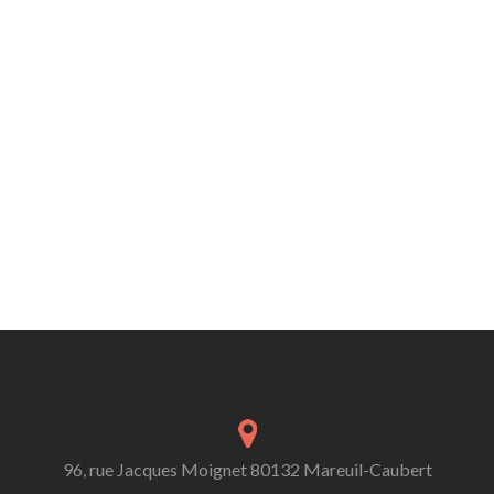
96, rue Jacques Moignet 80132 Mareuil-Caubert