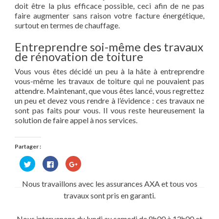
doit être la plus efficace possible, ceci afin de ne pas
faire augmenter sans raison votre facture énergétique,
surtout en termes de chauffage.
Entreprendre soi-même des travaux
de rénovation de toiture
Vous vous êtes décidé un peu à la hâte à entreprendre
vous-même les travaux de toiture qui ne pouvaient pas
attendre. Maintenant, que vous êtes lancé, vous regrettez
un peu et devez vous rendre à l’évidence : ces travaux ne
sont pas faits pour vous. Il vous reste heureusement la
solution de faire appel à nos services.
Partager :
Cliquez
Cliquez
Cliquez
pour
pour
pour
partager
partager
partager
sur
sur
sur
Nous travaillons avec les assurances AXA et tous vos
Twitter(ouvre
Facebook(ouvre
Google+
dans
dans
(ouvre
travaux sont pris en garanti.
une
une
dans
nouvelle
nouvelle
une
fenêtre)
fenêtre)
nouvelle
fenêtre)
Nous intervenons du lundi au samedi de 8h00 à 12h00 et