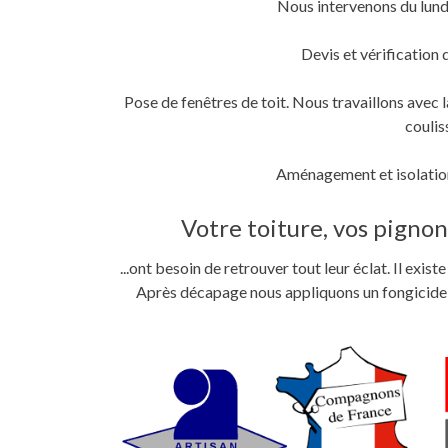
Nous intervenons du lund
fenêtre)
fenêtre)
nouvelle
fenêtre)
Devis et vérification 
Pose de fenêtres de toit. Nous travaillons ave
coulis
Aménagement et isolation
Votre toiture, vos pignons
...ont besoin de retrouver tout leur éclat. Il exi
Après décapage nous appliquons un fongicide im