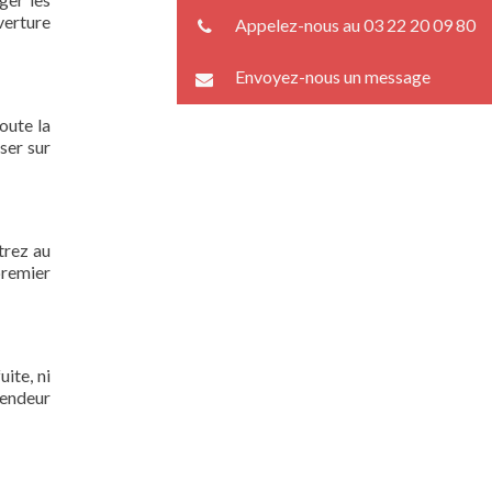
verture
Appelez-nous au 03 22 20 09 80
Envoyez-nous un message
oute la
ser sur
trez au
premier
ite, ni
lendeur