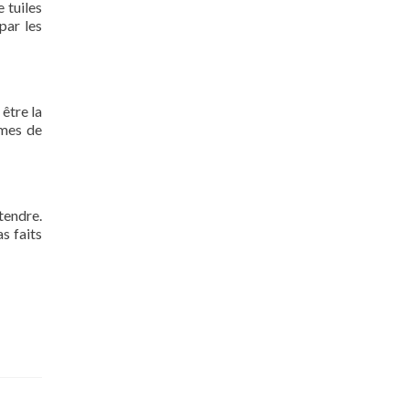
 tuiles
par les
 être la
rmes de
tendre.
s faits