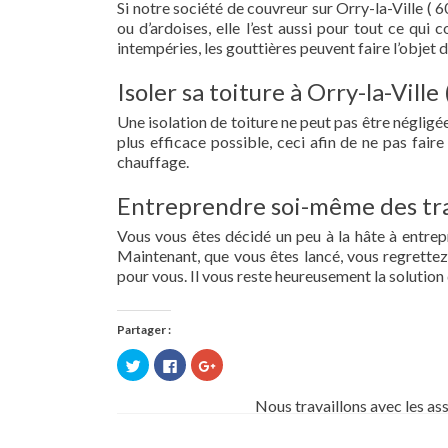
Si notre société de couvreur sur Orry-la-Ville ( 6
ou d’ardoises, elle l’est aussi pour tout ce qui
intempéries, les gouttières peuvent faire l’objet 
Isoler sa toiture à Orry-la-Ville
Une isolation de toiture ne peut pas être négligée.
plus efficace possible, ceci afin de ne pas fai
chauffage.
Entreprendre soi-même des tra
Vous vous êtes décidé un peu à la hâte à entre
Maintenant, que vous êtes lancé, vous regrettez 
pour vous. Il vous reste heureusement la solution 
Partager :
Cliquez
Cliquez
Cliquez
pour
pour
pour
partager
partager
partager
sur
sur
sur
Nous travaillons avec les as
Twitter(ouvre
Facebook(ouvre
Google+
dans
dans
(ouvre
une
une
dans
nouvelle
nouvelle
une