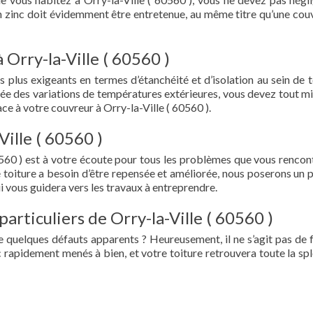
en zinc doit évidemment être entretenue, au même titre qu’une cou
 Orry-la-Ville ( 60560 )
s plus exigeants en termes d’étanchéité et d’isolation au sein de t
ée des variations de températures extérieures, vous devez tout mi
e à votre couvreur à Orry-la-Ville ( 60560 ).
Ville ( 60560 )
0560 ) est à votre écoute pour tous les problèmes que vous rencon
e toiture a besoin d’être repensée et améliorée, nous poserons un 
i vous guidera vers les travaux à entreprendre.
articuliers de Orry-la-Ville ( 60560 )
e quelques défauts apparents ? Heureusement, il ne s’agit pas de fu
 rapidement menés à bien, et votre toiture retrouvera toute la sp