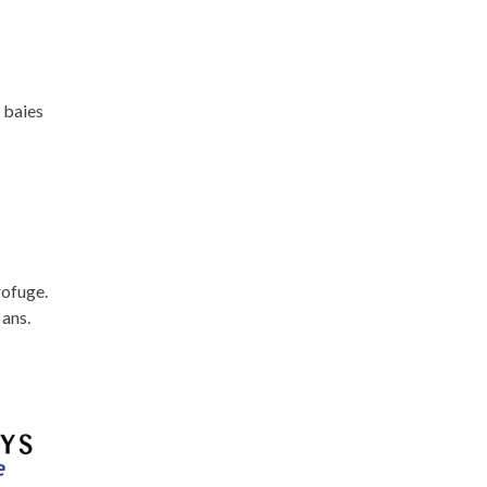
 baies
rofuge.
 ans.