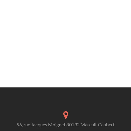
96, rue Jacques Moignet 80132 Mareuil-Caubert