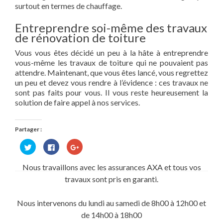
surtout en termes de chauffage.
Entreprendre soi-même des travaux
de rénovation de toiture
Vous vous êtes décidé un peu à la hâte à entreprendre
vous-même les travaux de toiture qui ne pouvaient pas
attendre. Maintenant, que vous êtes lancé, vous regrettez
un peu et devez vous rendre à l’évidence : ces travaux ne
sont pas faits pour vous. Il vous reste heureusement la
solution de faire appel à nos services.
Partager :
Cliquez
Cliquez
Cliquez
pour
pour
pour
partager
partager
partager
sur
sur
sur
Nous travaillons avec les assurances AXA et tous vos
Twitter(ouvre
Facebook(ouvre
Google+
dans
dans
(ouvre
travaux sont pris en garanti.
une
une
dans
nouvelle
nouvelle
une
fenêtre)
fenêtre)
nouvelle
fenêtre)
Nous intervenons du lundi au samedi de 8h00 à 12h00 et
de 14h00 à 18h00