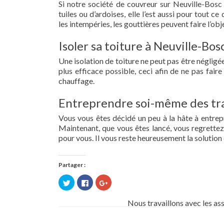
Si notre société de couvreur sur Neuville-Bosc 
tuiles ou d’ardoises, elle l’est aussi pour tout 
les intempéries, les gouttières peuvent faire l’obj
Isoler sa toiture à Neuville-Bos
Une isolation de toiture ne peut pas être négligée.
plus efficace possible, ceci afin de ne pas fai
chauffage.
Entreprendre soi-même des tra
Vous vous êtes décidé un peu à la hâte à entre
Maintenant, que vous êtes lancé, vous regrettez 
pour vous. Il vous reste heureusement la solution 
Partager :
Cliquez
Cliquez
Cliquez
pour
pour
pour
partager
partager
partager
sur
sur
sur
Nous travaillons avec les as
Twitter(ouvre
Facebook(ouvre
Google+
dans
dans
(ouvre
une
une
dans
nouvelle
nouvelle
une