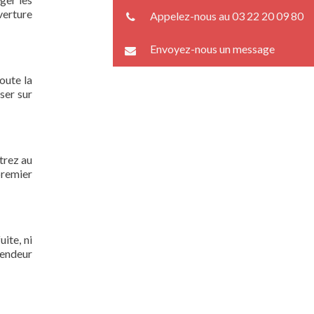
verture
Appelez-nous au 03 22 20 09 80
Envoyez-nous un message
oute la
ser sur
trez au
premier
ite, ni
lendeur