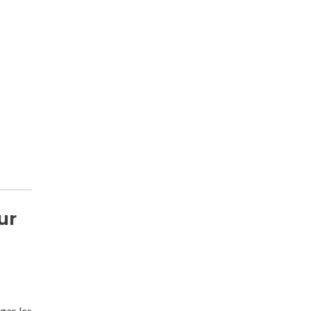
ur
ger les