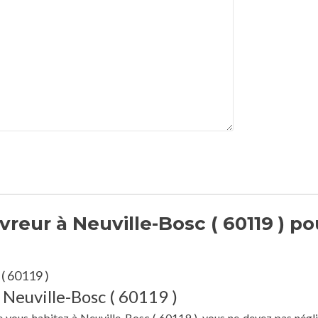
reur à Neuville-Bosc ( 60119 ) po
( 60119 )
 Neuville-Bosc ( 60119 )
e vous habitez à Neuville-Bosc ( 60119 ), vous ne devez pas négli