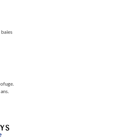
 baies
rofuge.
 ans.