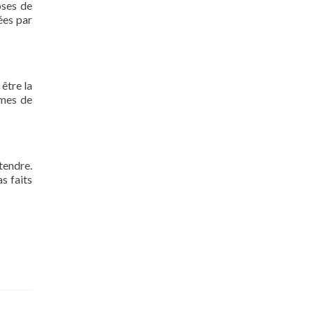
oses de
ées par
 être la
rmes de
tendre.
s faits