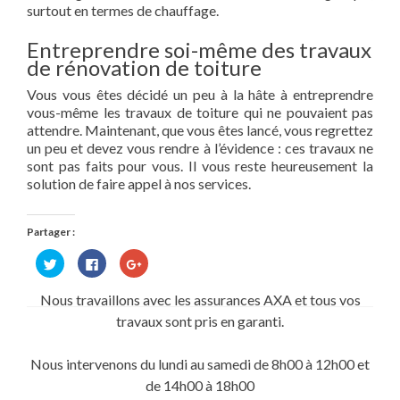
surtout en termes de chauffage.
Entreprendre soi-même des travaux
de rénovation de toiture
Vous vous êtes décidé un peu à la hâte à entreprendre
vous-même les travaux de toiture qui ne pouvaient pas
attendre. Maintenant, que vous êtes lancé, vous regrettez
un peu et devez vous rendre à l’évidence : ces travaux ne
sont pas faits pour vous. Il vous reste heureusement la
solution de faire appel à nos services.
Partager :
Cliquez
Cliquez
Cliquez
pour
pour
pour
partager
partager
partager
sur
sur
sur
Nous travaillons avec les assurances AXA et tous vos
Twitter(ouvre
Facebook(ouvre
Google+
dans
dans
(ouvre
travaux sont pris en garanti.
une
une
dans
nouvelle
nouvelle
une
fenêtre)
fenêtre)
nouvelle
fenêtre)
Nous intervenons du lundi au samedi de 8h00 à 12h00 et
de 14h00 à 18h00