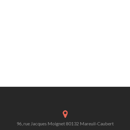
96, rue Jacques Moignet 80132 Mareuil-Caubert