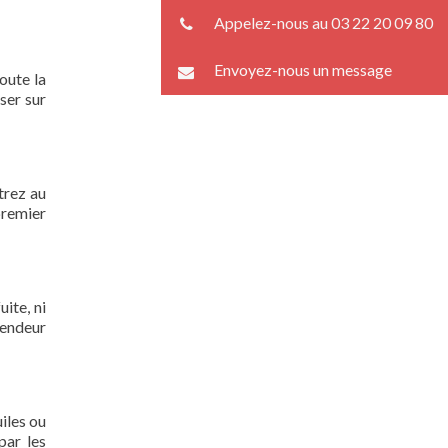
Appelez-nous au 03 22 20 09 80
Envoyez-nous un message
oute la
ser sur
trez au
premier
ite, ni
lendeur
iles ou
par les