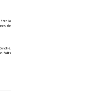
 être la
rmes de
tendre.
s faits