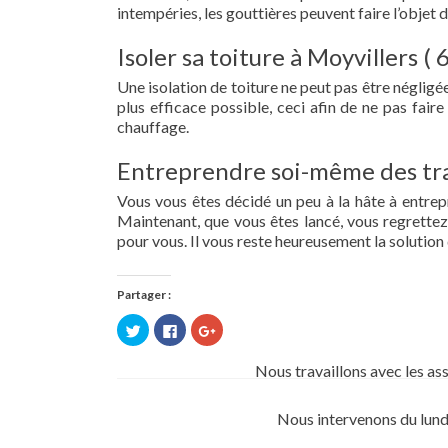
intempéries, les gouttières peuvent faire l’objet 
Isoler sa toiture à Moyvillers (
Une isolation de toiture ne peut pas être négligée.
plus efficace possible, ceci afin de ne pas fai
chauffage.
Entreprendre soi-même des tra
Vous vous êtes décidé un peu à la hâte à entre
Maintenant, que vous êtes lancé, vous regrettez 
pour vous. Il vous reste heureusement la solution 
Partager :
Cliquez
Cliquez
Cliquez
pour
pour
pour
partager
partager
partager
sur
sur
sur
Nous travaillons avec les as
Twitter(ouvre
Facebook(ouvre
Google+
dans
dans
(ouvre
une
une
dans
nouvelle
nouvelle
une
Nous intervenons du lund
fenêtre)
fenêtre)
nouvelle
fenêtre)