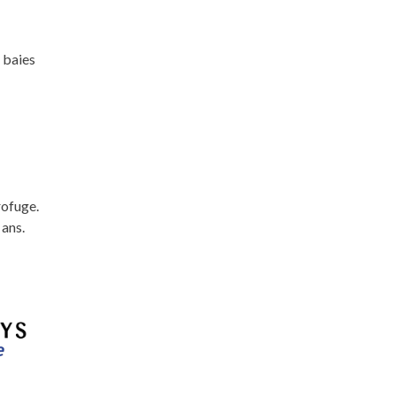
 baies
rofuge.
 ans.