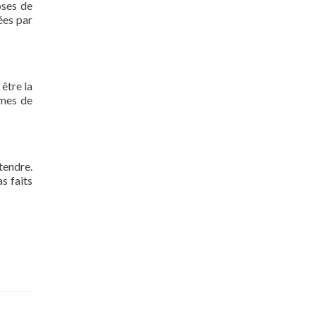
oses de
ées par
 être la
rmes de
tendre.
s faits