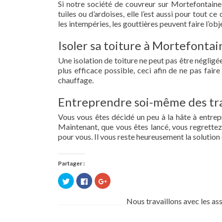
Si notre société de couvreur sur Mortefontaine 
tuiles ou d’ardoises, elle l’est aussi pour tout 
les intempéries, les gouttières peuvent faire l’obj
Isoler sa toiture à Mortefontai
Une isolation de toiture ne peut pas être négligée.
plus efficace possible, ceci afin de ne pas fai
chauffage.
Entreprendre soi-même des tra
Vous vous êtes décidé un peu à la hâte à entre
Maintenant, que vous êtes lancé, vous regrettez 
pour vous. Il vous reste heureusement la solution 
Partager :
Cliquez
Cliquez
Cliquez
pour
pour
pour
partager
partager
partager
sur
sur
sur
Nous travaillons avec les as
Twitter(ouvre
Facebook(ouvre
Google+
dans
dans
(ouvre
une
une
dans
nouvelle
nouvelle
une