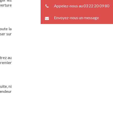
verture
Appelez-nous au 03 22 20 09 80
Envoyez-nous un message
oute la
ser sur
trez au
premier
ite, ni
lendeur