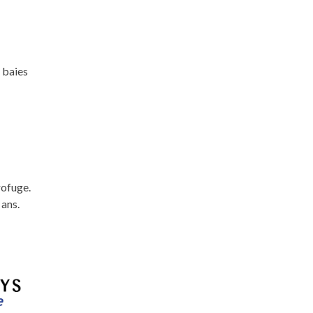
 baies
rofuge.
 ans.