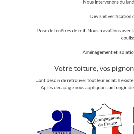
Nous intervenons du lund
fenêtre)
fenêtre)
nouvelle
fenêtre)
Devis et vérification 
Pose de fenêtres de toit. Nous travaillons ave
coulis
Aménagement et isolation
Votre toiture, vos pignons
...ont besoin de retrouver tout leur éclat. Il exi
Après décapage nous appliquons un fongicide im