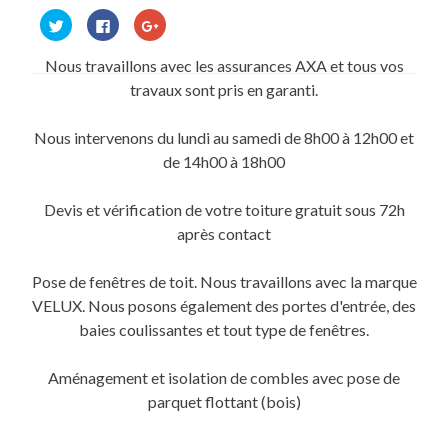
Cliquez
Cliquez
Cliquez
pour
pour
pour
partager
partager
partager
sur
sur
sur
Nous travaillons avec les assurances AXA et tous vos
Twitter(ouvre
Facebook(ouvre
Google+
dans
dans
(ouvre
travaux sont pris en garanti.
une
une
dans
nouvelle
nouvelle
une
fenêtre)
fenêtre)
nouvelle
fenêtre)
Nous intervenons du lundi au samedi de 8h00 à 12h00 et
de 14h00 à 18h00
Devis et vérification de votre toiture gratuit sous 72h
après contact
Pose de fenêtres de toit. Nous travaillons avec la marque
VELUX. Nous posons également des portes d'entrée, des
baies coulissantes et tout type de fenêtres.
Aménagement et isolation de combles avec pose de
parquet flottant (bois)