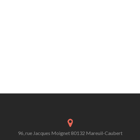
96, rue Jacques Moignet 80132 Mareuil-Caubert